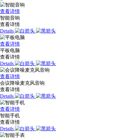
查看详情
智能音响
查看详情
Details
查看详情
平板电脑
查看详情
Details
查看详情
会议降噪麦克风音响
查看详情
Details
查看详情
智能手机
查看详情
Details